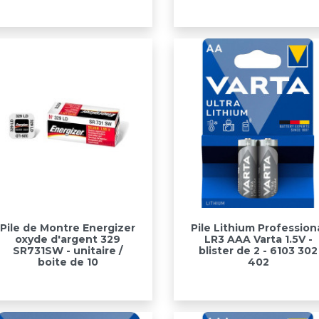
Aperçu rapide
Aperçu rapide


Pile de Montre Energizer
Pile Lithium Profession
oxyde d'argent 329
LR3 AAA Varta 1.5V -
SR731SW - unitaire /
blister de 2 - 6103 302
boite de 10
402