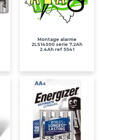
Aperçu rapide

r
Montage alarme
2LS14500 serie 7.2Ah
2.4Ah ref 5541