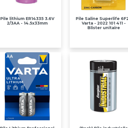
Aperçu rapide
Aperçu rapide


Pile lithium ER14335 3.6V
Pile Saline Superlife 6F
2/3AA - 14.5x33mm
Varta - 2022 101 411 -
Blister unitaire
Aperçu rapide
Aperçu rapide

