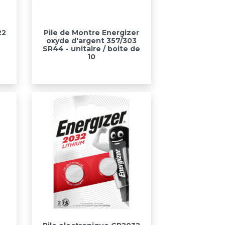
Aperçu rapide

22
Pile de Montre Energizer
oxyde d'argent 357/303
SR44 - unitaire / boite de
10
Aperçu rapide
