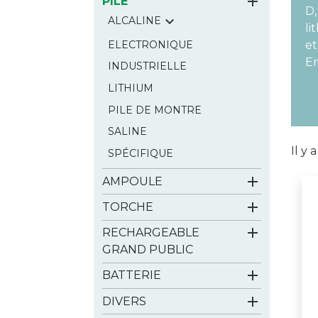

PILE
D,

ALCALINE
li
ELECTRONIQUE
et
En
INDUSTRIELLE
LITHIUM
PILE DE MONTRE
SALINE
Il y 
SPÉCIFIQUE

AMPOULE

TORCHE

RECHARGEABLE
GRAND PUBLIC

BATTERIE

DIVERS