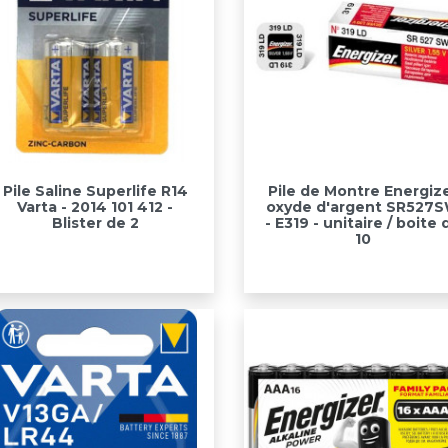
Aperçu rapide
Aperçu rapide


Pile Saline Superlife R14
Pile de Montre Energiz
Varta - 2014 101 412 -
oxyde d'argent SR527
Blister de 2
- E319 - unitaire / boite 
10