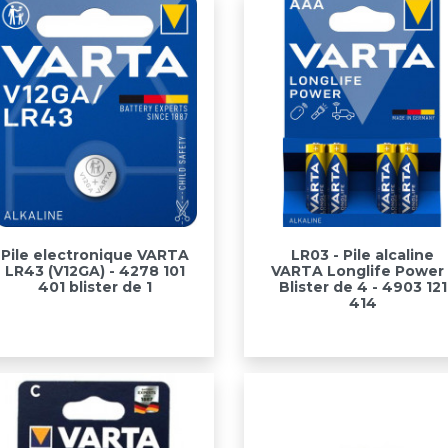
Aperçu rapide
Aperçu rapide


Pile electronique VARTA
LR03 - Pile alcaline
LR43 (V12GA) - 4278 101
VARTA Longlife Power 
401 blister de 1
Blister de 4 - 4903 121
414