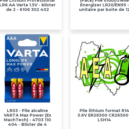
Pile Lithium Professional
(Pack) Pile industrielle
LR6 AA Varta 1.5V - blister
Energizer LR20/EN95 -
de 2 - 6106 302 402
unitaire par boite de 1
Aperçu rapide
Aperçu rapide


LR03 - Pile alcaline
Pile lithium format R1
VARTA Max Power (Ex
3.6V ER26500 CR26500 
MachTech) - 4703 110
LSH14
404 - Blister de 4