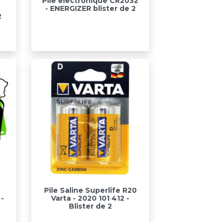
Pile electronique CR2032
- ENERGIZER blister de 2
2
Aperçu rapide

4
Pile Saline Superlife R20
-
Varta - 2020 101 412 -
Blister de 2