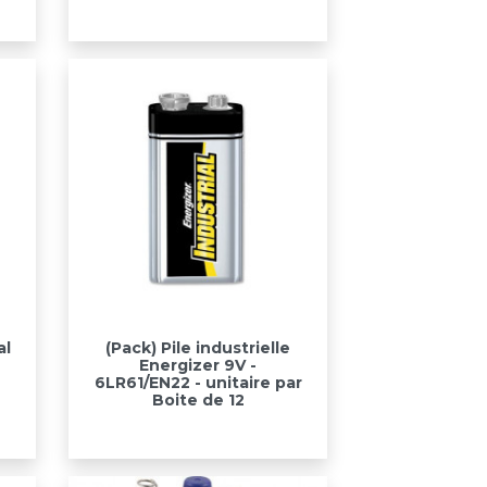
Aperçu rapide

al
(Pack) Pile industrielle
Energizer 9V -
6LR61/EN22 - unitaire par
Boite de 12