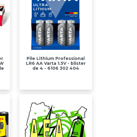
Aperçu rapide

er
Pile Lithium Professional
SW
LR6 AA Varta 1.5V - blister
de
de 4 - 6106 302 404