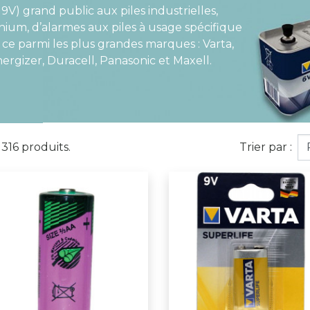
 9V) grand public aux piles industrielles,
thium, d’alarmes aux piles à usage spécifique
 ce parmi les plus grandes marques : Varta,
ergizer, Duracell, Panasonic et Maxell.
a 316 produits.
Trier par :