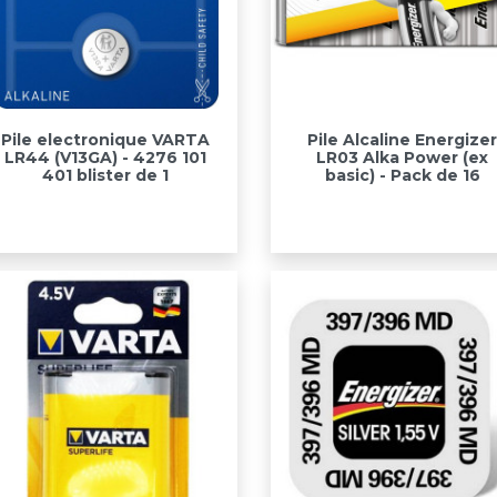
Aperçu rapide
Aperçu rapide


Pile electronique VARTA
Pile Alcaline Energize
LR44 (V13GA) - 4276 101
LR03 Alka Power (ex
401 blister de 1
basic) - Pack de 16