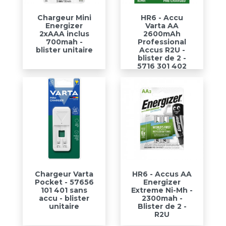
Chargeur Mini
HR6 - Accu
Energizer
Varta AA
2xAAA inclus
2600mAh
700mah -
Professional
blister unitaire
Accus R2U -
blister de 2 -
5716 301 402
Chargeur Varta
HR6 - Accus AA
Pocket - 57656
Energizer
101 401 sans
Extreme Ni-Mh -
accu - blister
2300mah -
unitaire
Blister de 2 -
R2U