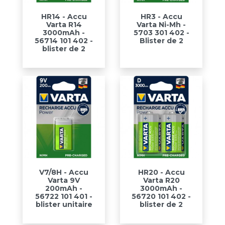
HR14 - Accu
HR3 - Accu
Varta R14
Varta Ni-Mh -
3000mAh -
5703 301 402 -
56714 101 402 -
Blister de 2
blister de 2
V7/8H - Accu
HR20 - Accu
Varta 9V
Varta R20
200mAh -
3000mAh -
56722 101 401 -
56720 101 402 -
blister unitaire
blister de 2