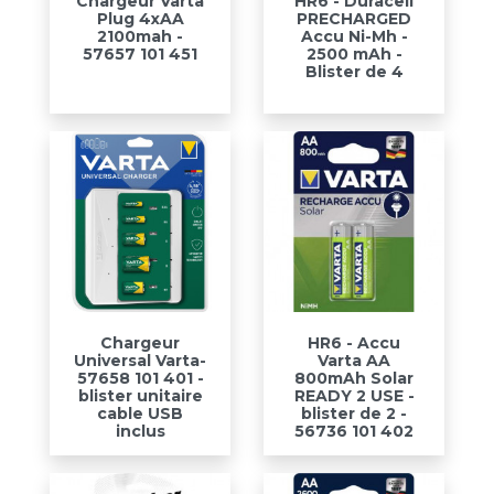
Chargeur Varta
HR6 - Duracell
Plug 4xAA
PRECHARGED
2100mah -
Accu Ni-Mh -
57657 101 451
2500 mAh -
Blister de 4
Chargeur
HR6 - Accu
Universal Varta-
Varta AA
57658 101 401 -
800mAh Solar
blister unitaire
READY 2 USE -
cable USB
blister de 2 -
inclus
56736 101 402