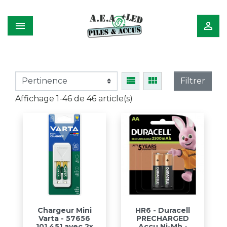




Filtrer
Affichage 1-46 de 46 article(s)
Chargeur Mini
HR6 - Duracell
Varta - 57656
PRECHARGED
101 451 avec 2x
Accu Ni-Mh -