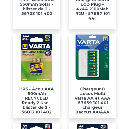
550mAh Solar -
LCD Plug +
blister de 2 -
4xAA 2100Mah
56733 101 402
R2U - 57687 101
441
HR3 - Accu AAA
Chargeur 8
800mAh
accus Multi
RECYCLED
Varta AA et AAA
Ready 2 Use -
- 57659 101 401-
blister de 2 -
chargeur
56813 101 402
8accus AA/AAA