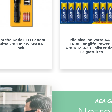
Aperçu rapide
Aperçu rapide


Torche Kodak LED Zoom
Pile alcaline Varta AA 
ultra 290Lm 5W 3xAAA
LR06 Longlife Power 
inclu.
4906 121 428 - blister d
+ 2 gratuites
AEA G
Notre