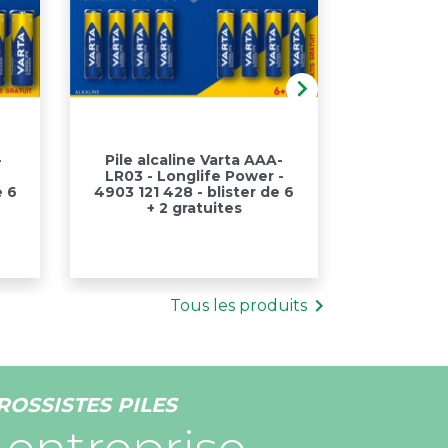

Aperçu rapide
Ap


-
Pile alcaline Varta AAA-
Balade
-
LR03 - Longlife Power -
Recharge
e 6
4903 121 428 - blister de 6
+ cro
+ 2 gratuites
TLEN

Tous les produits
ROSSISTES PILES
 entreprise