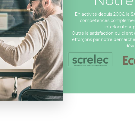
En activité depuis 2006, la
compétences complémentair
interlocuteur 
Outre la satisfaction du client
efforçons par notre démarche
déve