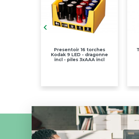

apide
Aperçu rapide

e LED COB
Presentoir 16 torches
 3W avec
Kodak 9 LED - dragonne
 lumens
incl - piles 3xAAA incl