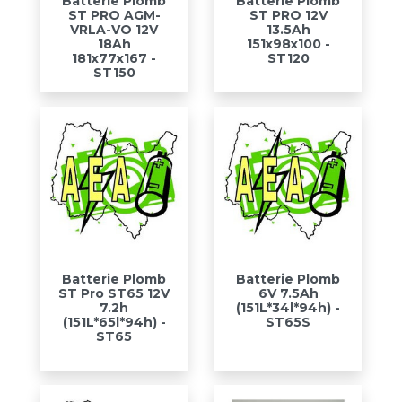
Batterie Plomb
Batterie Plomb
ST PRO AGM-
ST PRO 12V
VRLA-VO 12V
13.5Ah
18Ah
151x98x100 -
181x77x167 -
ST120
ST150
Batterie Plomb
Batterie Plomb
ST Pro ST65 12V
6V 7.5Ah
7.2h
(151L*34l*94h) -
(151L*65l*94h) -
ST65S
ST65