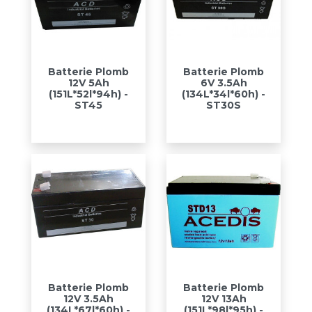
Batterie Plomb
Batterie Plomb
12V 5Ah
6V 3.5Ah
(151L*52l*94h) -
(134L*34l*60h) -
ST45
ST30S
Batterie Plomb
Batterie Plomb
12V 3.5Ah
12V 13Ah
(134L*67l*60h) -
(151L*98l*95h) -