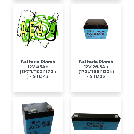
Batterie Plomb
Batterie Plomb
12V 43Ah
12V 26.5Ah
(197*L*165l*170h
(175L*166l*125h)
) - STD43
- STD26