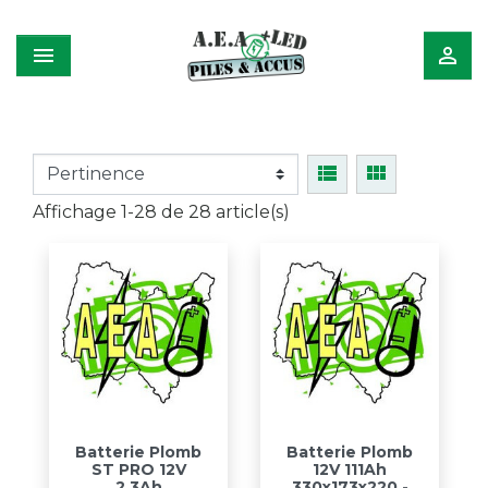




Affichage 1-28 de 28 article(s)
Batterie Plomb
Batterie Plomb
ST PRO 12V
12V 111Ah
2.3Ah
330x173x220 -