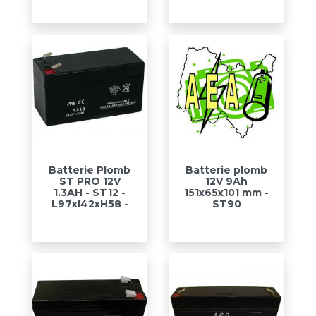
Batterie Plomb
Batterie plomb
ST PRO 12V
12V 9Ah
1.3AH - ST12 -
151x65x101 mm -
L97xl42xH58 -
ST90