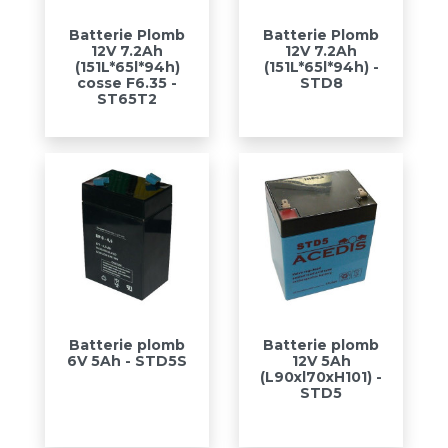
Batterie Plomb
Batterie Plomb
12V 7.2Ah
12V 7.2Ah
(151L*65l*94h)
(151L*65l*94h) -
cosse F6.35 -
STD8
ST65T2
Batterie plomb
Batterie plomb
6V 5Ah - STD5S
12V 5Ah
(L90xl70xH101) -
STD5