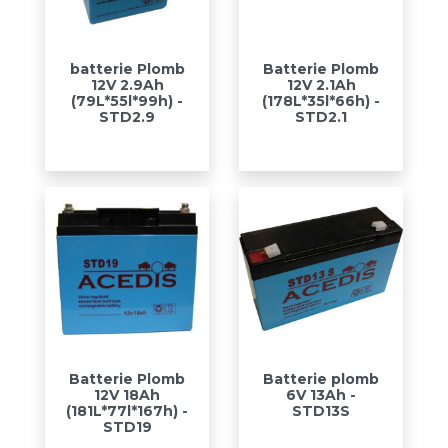
batterie Plomb
Batterie Plomb
12V 2.9Ah
12V 2.1Ah
(79L*55l*99h) -
(178L*35l*66h) -
STD2.9
STD2.1
Batterie Plomb
Batterie plomb
12V 18Ah
6V 13Ah -
(181L*77l*167h) -
STD13S
STD19