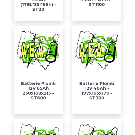
(178L*35l*66h) -
ST1100
ST20
Batterie Plomb
Batterie Plomb
12V 65Ah
12V 40Ah -
258x168x215 -
197x165x170 -
ST600
ST380