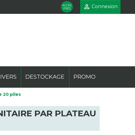

ACCES
Connexion
PRO
IVERS
DESTOCKAGE
PROMO
e 20 piles
mentaire
ique
te
Phare
Pocket
Présentoir
UNITAIRE PAR PLATEAU