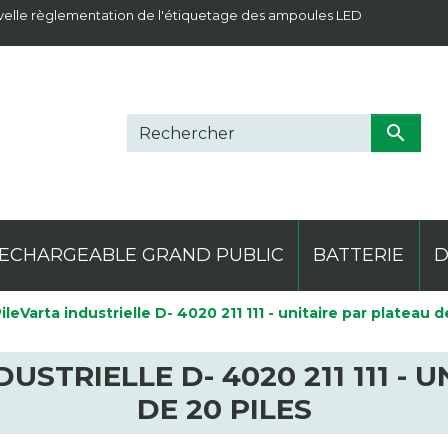
elle règlementation de l'étiquetage des ampoules LED

ECHARGEABLE GRAND PUBLIC
BATTERIE
D
ileVarta industrielle D- 4020 211 111 - unitaire par plateau d
erie plomb
ielle
ne thermo
mping
Projecteur
Lithium
Classique
Materiel électrique
Divers
Pile de montre
Frontale
Ledlenser
Produit comple
Saline
Spécif
Magli
DUSTRIELLE D- 4020 211 111 - 
DE 20 PILES