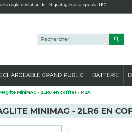
elle règlementation de l'étiquetage des ampoules LED

ECHARGEABLE GRAND PUBLIC
BATTERIE
D
Maglite MiniMAG - 2LR6 en coffret - M2A
erie plomb
ielle
ne thermo
mping
Projecteur
Lithium
Classique
Materiel électrique
Divers
Pile de montre
Frontale
Ledlenser
Produit comple
Saline
Spécif
Magli
GLITE MINIMAG - 2LR6 EN COF