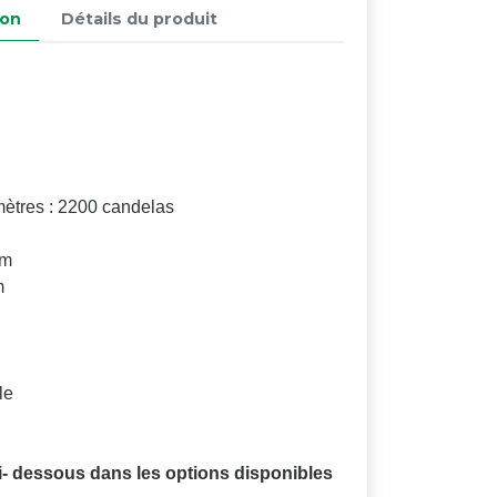
ion
Détails du produit
mètres : 2200 candelas
cm
m
le
i- dessous dans les options disponibles