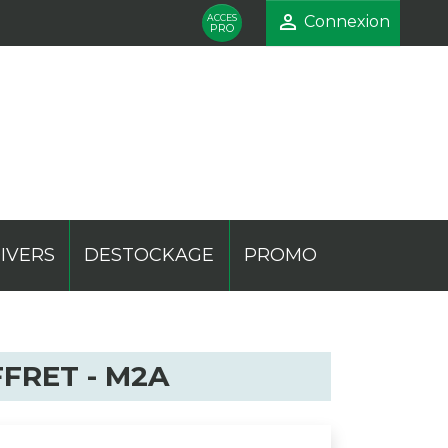

ACCES
Connexion
PRO
IVERS
DESTOCKAGE
PROMO
mentaire
ique
te
Phare
Pocket
Présentoir
FRET - M2A