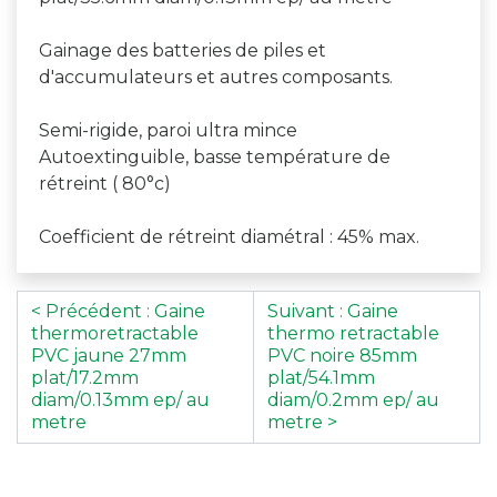
Gainage des batteries de piles et
d'accumulateurs et autres composants.
Semi-rigide, paroi ultra mince
Autoextinguible, basse température de
rétreint ( 80°c)
Coefficient de rétreint diamétral : 45% max.
< Précédent : Gaine
Suivant : Gaine
thermoretractable
thermo retractable
PVC jaune 27mm
PVC noire 85mm
plat/17.2mm
plat/54.1mm
diam/0.13mm ep/ au
diam/0.2mm ep/ au
metre
metre >