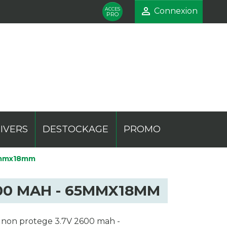

ACCES
Connexion
PRO
IVERS
DESTOCKAGE
PROMO
65mmx18mm
mentaire
ique
te
Phare
Pocket
Présentoir
600 MAH - 65MMX18MM
0 non protege 3.7V 2600 mah -