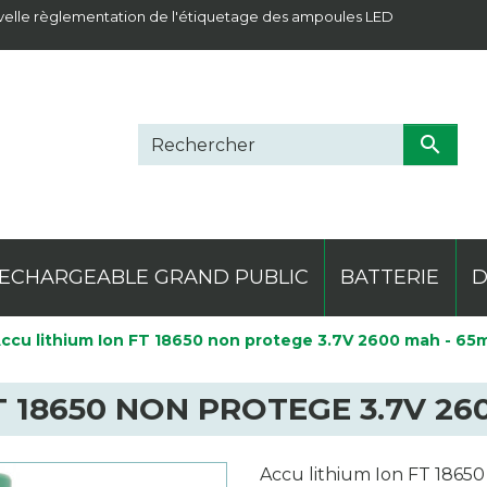
elle règlementation de l'étiquetage des ampoules LED

ECHARGEABLE GRAND PUBLIC
BATTERIE
D
ccu lithium Ion FT 18650 non protege 3.7V 2600 mah - 
erie plomb
ielle
ne thermo
mping
Projecteur
Lithium
Classique
Materiel électrique
Divers
Pile de montre
Frontale
Ledlenser
Produit comple
Saline
Spécif
Magli
T 18650 NON PROTEGE 3.7V 2
Accu lithium Ion FT 1865