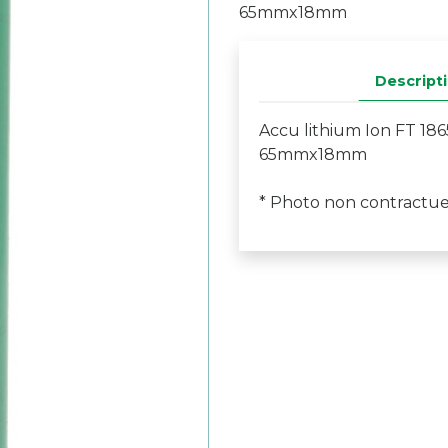
65mmx18mm
Descript
Accu lithium Ion FT 18
65mmx18mm
* Photo non contractue